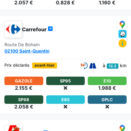
2.057 €
0.828 €
1.160 €
Carrefour
Route De Bohain
02100 Saint-Quentin
à
km
Prix déclarés
avant-hier
12.2
GAZOLE
SP95
E10
2.155 €
❌
1.988 €
SP98
E85
GPLC
2.058 €
❌
❌