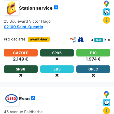
Station service
25 Boulevard Victor Hugo
02100 Saint-Quentin
à
km
Prix déclarés
avant-hier
9.8
GAZOLE
SP95
E10
2.149 €
❌
1.974 €
SP98
E85
GPLC
❌
❌
❌
Esso
46 Avenue Faidherbe