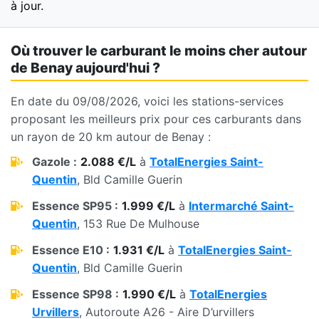
à jour.
Où trouver le carburant le moins cher autour
de Benay aujourd'hui ?
En date du 09/08/2026, voici les stations-services
proposant les meilleurs prix pour ces carburants dans
un rayon de 20 km autour de Benay :
Gazole :
2.088 €/L
à
TotalEnergies Saint-
Quentin
, Bld Camille Guerin
Essence SP95 :
1.999 €/L
à
Intermarché Saint-
Quentin
, 153 Rue De Mulhouse
Essence E10 :
1.931 €/L
à
TotalEnergies Saint-
Quentin
, Bld Camille Guerin
Essence SP98 :
1.990 €/L
à
TotalEnergies
Urvillers
, Autoroute A26 - Aire D’urvillers