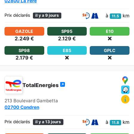
02800 La Fère
à
km
Prix déclarés
il y a 9 jours
11.5
GAZOLE
SP95
E10
2.249 €
2.129 €
❌
SP98
E85
GPLC
2.179 €
❌
❌
TotalEnergies
213 Boulevard Gambetta
02700 Condren
à
km
Prix déclarés
il y a 13 jours
11.8