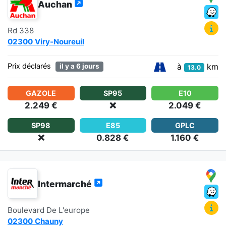
Auchan
Rd 338
02300 Viry-Noureuil
à
km
Prix déclarés
il y a 6 jours
13.0
GAZOLE
SP95
E10
2.249 €
❌
2.049 €
SP98
E85
GPLC
❌
0.828 €
1.160 €
Intermarché
Boulevard De L'europe
02300 Chauny