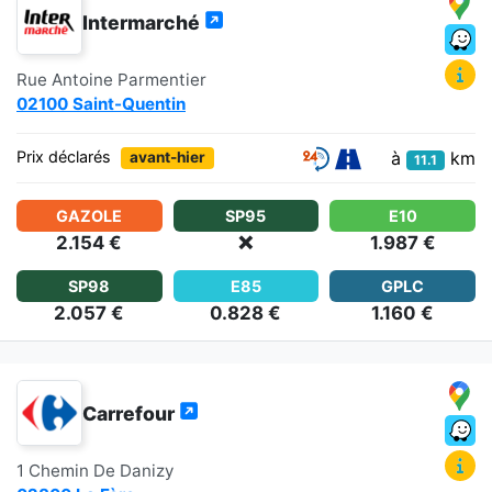
Intermarché
Rue Antoine Parmentier
02100 Saint-Quentin
à
km
Prix déclarés
avant-hier
11.1
GAZOLE
SP95
E10
2.154 €
❌
1.987 €
SP98
E85
GPLC
2.057 €
0.828 €
1.160 €
Carrefour
1 Chemin De Danizy