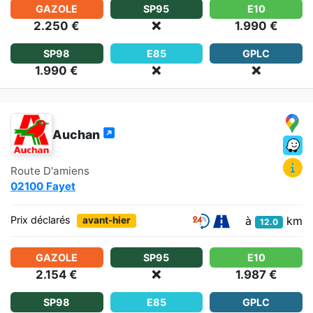
GAZOLE
SP95
E10
2.250 €
❌
1.990 €
SP98
E85
GPLC
1.990 €
❌
❌
Auchan
Route D'amiens
02100 Fayet
à
km
Prix déclarés
avant-hier
12.0
GAZOLE
SP95
E10
2.154 €
❌
1.987 €
SP98
E85
GPLC