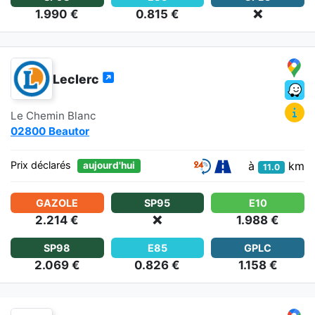
1.990 €
0.815 €
❌
Leclerc
Le Chemin Blanc
02800 Beautor
à
km
Prix déclarés
aujourd'hui
11.0
GAZOLE
SP95
E10
2.214 €
❌
1.988 €
SP98
E85
GPLC
2.069 €
0.826 €
1.158 €