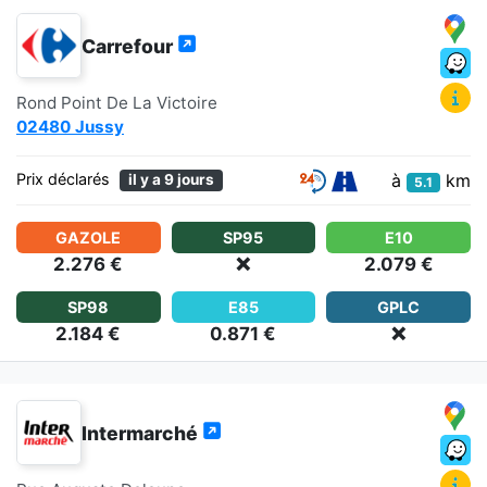
Carrefour
Rond Point De La Victoire
02480 Jussy
à
km
Prix déclarés
il y a 9 jours
5.1
GAZOLE
SP95
E10
2.276 €
❌
2.079 €
SP98
E85
GPLC
2.184 €
0.871 €
❌
Intermarché