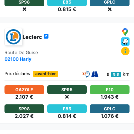
SP98
E85
GPLC
❌
0.815 €
❌
Leclerc
Route De Guise
02100 Harly
à
km
Prix déclarés
avant-hier
9.8
GAZOLE
SP95
E10
2.107 €
❌
1.943 €
SP98
E85
GPLC
2.027 €
0.814 €
1.076 €