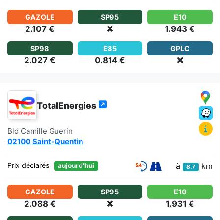
GAZOLE
SP95
E10
2.107 €
❌
1.943 €
SP98
E85
GPLC
2.027 €
0.814 €
❌
TotalEnergies
Bld Camille Guerin
02100 Saint-Quentin
à
km
Prix déclarés
aujourd'hui
8.7
GAZOLE
SP95
E10
2.088 €
❌
1.931 €