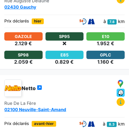
Rue Auguste Delaune
02430 Gauchy
à
km
Prix déclarés
hier
7.8
GAZOLE
SP95
E10
2.129 €
❌
1.952 €
SP98
E85
GPLC
2.059 €
0.829 €
1.160 €
Netto
Rue De La Fère
02100 Neuville-Saint-Amand
à
km
Prix déclarés
avant-hier
8.3