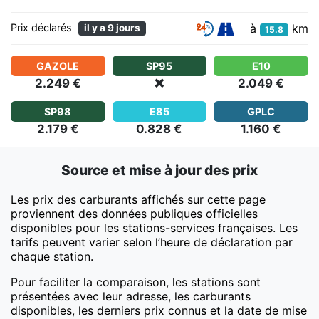
à
km
Prix déclarés
il y a 9 jours
15.8
GAZOLE
SP95
E10
2.249 €
❌
2.049 €
SP98
E85
GPLC
2.179 €
0.828 €
1.160 €
Source et mise à jour des prix
Les prix des carburants affichés sur cette page
proviennent des données publiques officielles
disponibles pour les stations-services françaises. Les
tarifs peuvent varier selon l’heure de déclaration par
chaque station.
Pour faciliter la comparaison, les stations sont
présentées avec leur adresse, les carburants
disponibles, les derniers prix connus et la date de mise