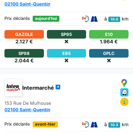
02100 Saint-Quentin
à
km
Prix déclarés
aujourd'hui
10.0
GAZOLE
SP95
E10
2.127 €
❌
1.964 €
SP98
E85
GPLC
2.044 €
❌
❌
Intermarché
153 Rue De Mulhouse
02100 Saint-Quentin
à
km
Prix déclarés
avant-hier
10.3