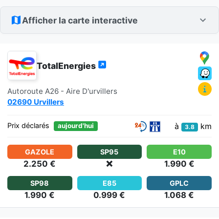
Afficher la carte interactive
TotalEnergies
Autoroute A26 - Aire D'urvillers
02690 Urvillers
à
km
Prix déclarés
aujourd'hui
3.8
GAZOLE
SP95
E10
2.250 €
❌
1.990 €
SP98
E85
GPLC
1.990 €
0.999 €
1.068 €