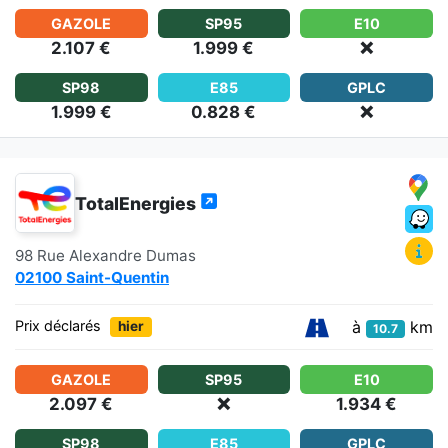
GAZOLE
SP95
E10
2.107 €
1.999 €
❌
SP98
E85
GPLC
1.999 €
0.828 €
❌
TotalEnergies
98 Rue Alexandre Dumas
02100 Saint-Quentin
à
km
Prix déclarés
hier
10.7
GAZOLE
SP95
E10
2.097 €
❌
1.934 €
SP98
E85
GPLC