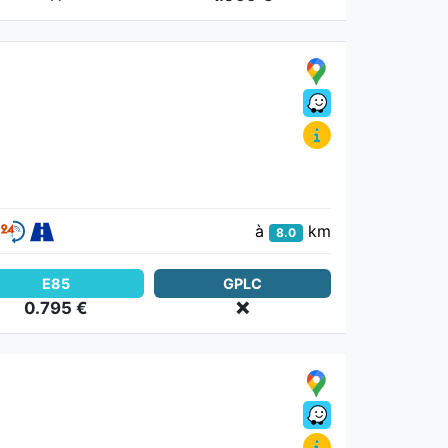
à
km
8.0
E85
GPLC
0.795 €
❌