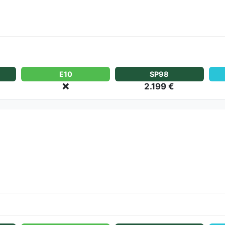
E10
SP98
❌
2.199 €