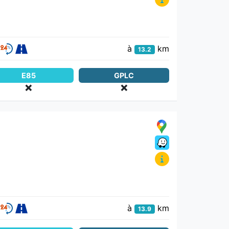
à
km
13.2
E85
GPLC
❌
❌
à
km
13.9