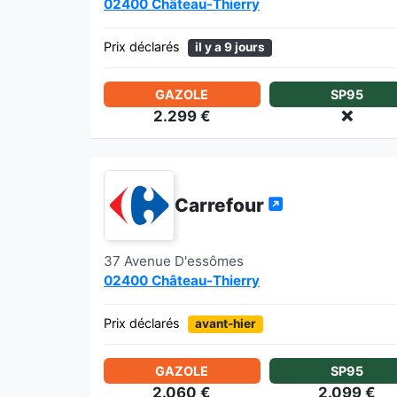
02400 Château-Thierry
Prix déclarés
il y a 9 jours
GAZOLE
SP95
2.299 €
❌
Carrefour
37 Avenue D'essômes
02400 Château-Thierry
Prix déclarés
avant-hier
GAZOLE
SP95
2.060 €
2.099 €