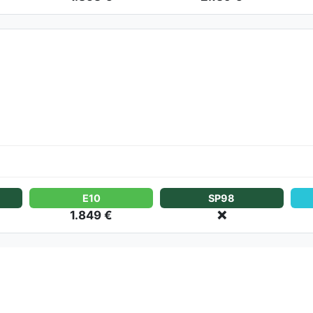
E10
SP98
1.849 €
❌