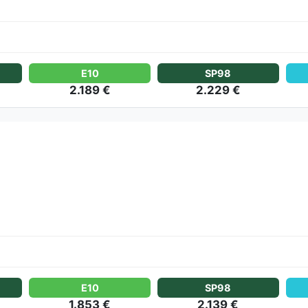
E10
SP98
2.189 €
2.229 €
E10
SP98
1.853 €
2.139 €