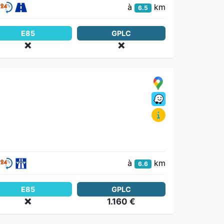
à
km
6.5
E85
GPLC
❌
❌
à
km
6.6
E85
GPLC
❌
1.160 €