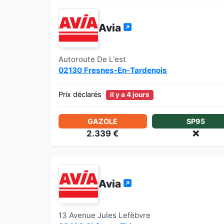
Avia
Autoroute De L'est
02130 Fresnes-En-Tardenois
Prix déclarés
il y a 4 jours
GAZOLE
SP95
2.339 €
❌
Avia
13 Avenue Jules Lefèbvre