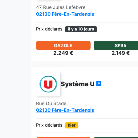
47 Rue Jules Lefèbvre
02130 Fère-En-Tardenois
Prix déclarés
il y a 10 jours
GAZOLE
SP95
2.249 €
2.149 €
Système U
Rue Du Stade
02130 Fère-En-Tardenois
Prix déclarés
hier