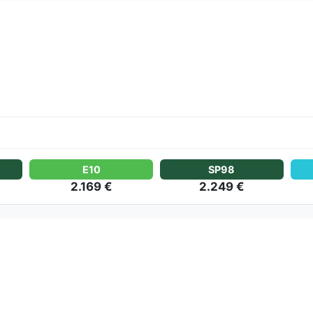
E10
SP98
2.169 €
2.249 €