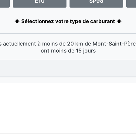
E10
SP98
⬆️ Sélectionnez votre type de carburant ⬆️
es actuellement à moins de
20
km de Mont-Saint-Père e
ont moins de
15
jours