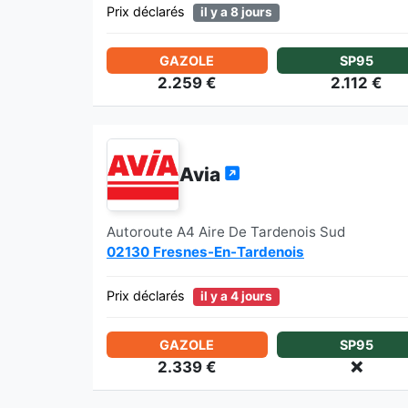
Prix déclarés
il y a 8 jours
GAZOLE
SP95
2.259 €
2.112 €
Avia
Autoroute A4 Aire De Tardenois Sud
02130 Fresnes-En-Tardenois
Prix déclarés
il y a 4 jours
GAZOLE
SP95
2.339 €
❌