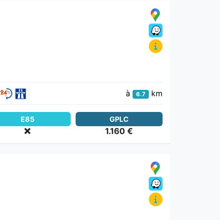
à
km
6.7
E85
GPLC
❌
1.160 €