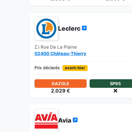
Leclerc
Z.i Rue De La Plaine
02400 Château-Thierry
Prix déclarés
avant-hier
GAZOLE
SP95
2.029 €
❌
Avia