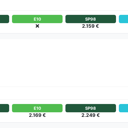
E10
SP98
❌
2.159 €
E10
SP98
2.169 €
2.249 €