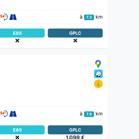
à
km
7.3
E85
GPLC
❌
❌
à
km
7.9
E85
GPLC
❌
1.099 €