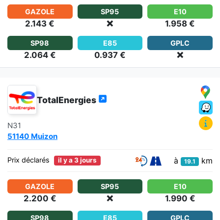
GAZOLE
SP95
E10
2.143 €
❌
1.958 €
SP98
E85
GPLC
2.064 €
0.937 €
❌
TotalEnergies
N31
51140 Muizon
à
km
Prix déclarés
il y a 3 jours
19.1
GAZOLE
SP95
E10
2.200 €
❌
1.990 €
SP98
E85
GPLC