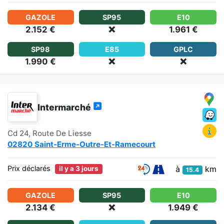
GAZOLE
SP95
E10
2.152 €
❌
1.961 €
SP98
E85
GPLC
1.990 €
❌
❌
Intermarché
Cd 24, Route De Liesse
02820 Saint-Erme-Outre-Et-Ramecourt
à
km
Prix déclarés
il y a 3 jours
15.4
GAZOLE
SP95
E10
2.134 €
❌
1.949 €