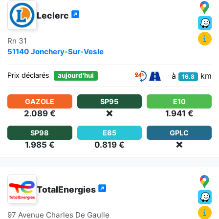
Leclerc
Rn 31
51140 Jonchery-Sur-Vesle
à
km
Prix déclarés
aujourd'hui
16.8
GAZOLE
SP95
E10
2.089 €
❌
1.941 €
SP98
E85
GPLC
1.985 €
0.819 €
❌
TotalEnergies
97 Avenue Charles De Gaulle