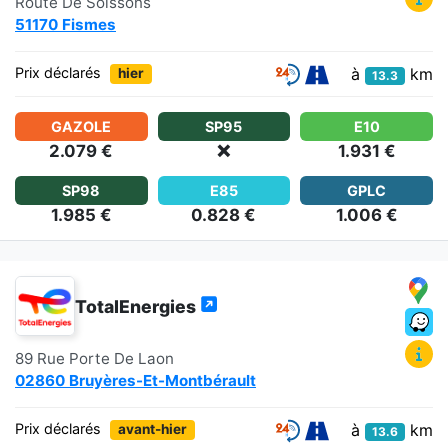
Route De Soissons
51170 Fismes
à
km
Prix déclarés
hier
13.3
GAZOLE
SP95
E10
2.079 €
❌
1.931 €
SP98
E85
GPLC
1.985 €
0.828 €
1.006 €
TotalEnergies
89 Rue Porte De Laon
02860 Bruyères-Et-Montbérault
à
km
Prix déclarés
avant-hier
13.6