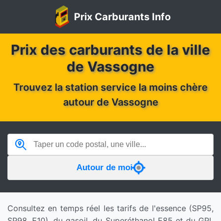
Prix Carburants Info
Prix des carburants de la ville
de Vassogne
Trouvez la station service la moins chère
autour de Vassogne
Autour de moi
Consultez en temps réel les tarifs de l'essence (SP95,
SP98, E10), du gasoil, du Superéthanol E85 et du GPL