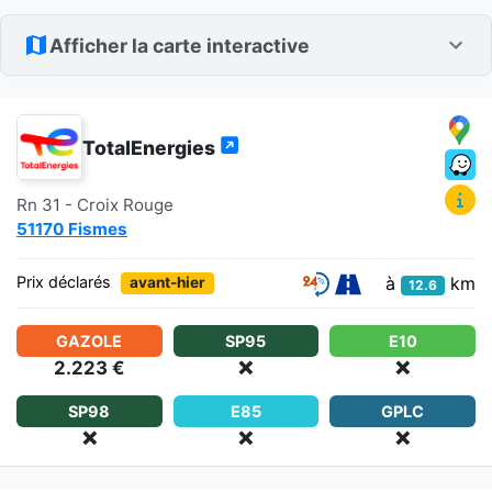
Afficher la carte interactive
TotalEnergies
Rn 31 - Croix Rouge
51170 Fismes
à
km
Prix déclarés
avant-hier
12.6
GAZOLE
SP95
E10
2.223 €
❌
❌
SP98
E85
GPLC
❌
❌
❌