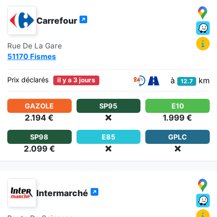
Carrefour
Rue De La Gare
51170 Fismes
à
km
Prix déclarés
il y a 3 jours
12.7
GAZOLE
SP95
E10
2.194 €
❌
1.999 €
SP98
E85
GPLC
2.099 €
❌
❌
Intermarché