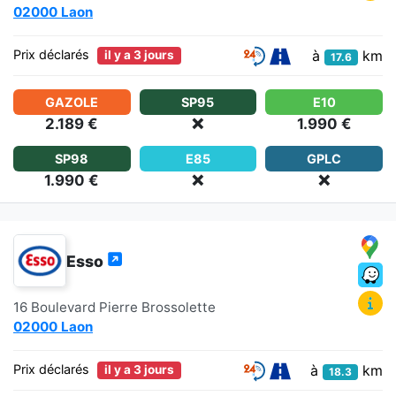
02000 Laon
à
km
Prix déclarés
il y a 3 jours
17.6
GAZOLE
SP95
E10
2.189 €
❌
1.990 €
SP98
E85
GPLC
1.990 €
❌
❌
Esso
16 Boulevard Pierre Brossolette
02000 Laon
à
km
Prix déclarés
il y a 3 jours
18.3