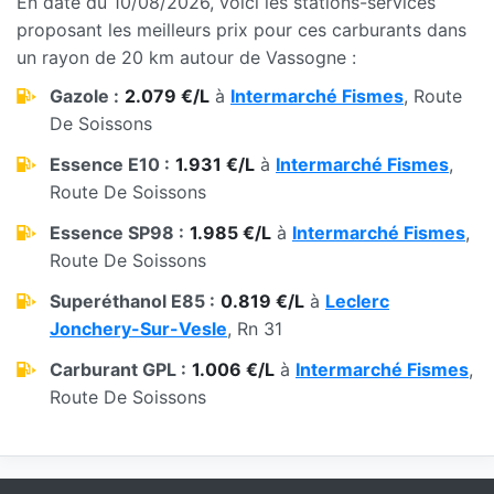
En date du 10/08/2026, voici les stations-services
proposant les meilleurs prix pour ces carburants dans
un rayon de 20 km autour de Vassogne :
Gazole :
2.079 €/L
à
Intermarché Fismes
, Route
De Soissons
Essence E10 :
1.931 €/L
à
Intermarché Fismes
,
Route De Soissons
Essence SP98 :
1.985 €/L
à
Intermarché Fismes
,
Route De Soissons
Superéthanol E85 :
0.819 €/L
à
Leclerc
Jonchery-Sur-Vesle
, Rn 31
Carburant GPL :
1.006 €/L
à
Intermarché Fismes
,
Route De Soissons