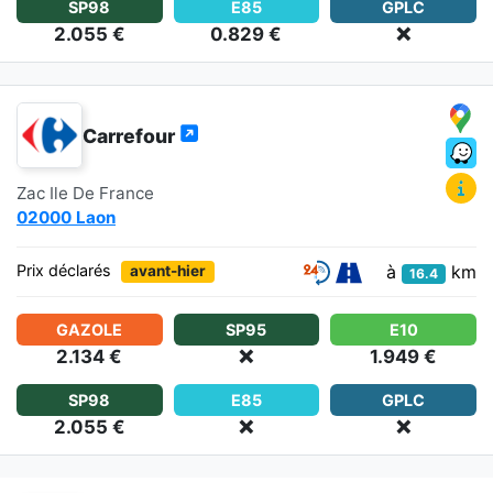
SP98
E85
GPLC
2.055 €
0.829 €
❌
Carrefour
Zac Ile De France
02000 Laon
à
km
Prix déclarés
avant-hier
16.4
GAZOLE
SP95
E10
2.134 €
❌
1.949 €
SP98
E85
GPLC
2.055 €
❌
❌