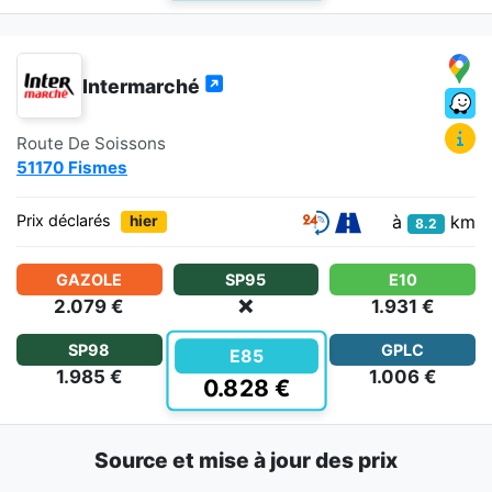
Intermarché
Route De Soissons
51170 Fismes
à
km
Prix déclarés
hier
8.2
GAZOLE
SP95
E10
2.079 €
❌
1.931 €
SP98
GPLC
E85
1.985 €
1.006 €
0.828 €
Source et mise à jour des prix