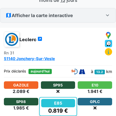
moins de
15
jours
Afficher la carte interactive
Leclerc
Rn 31
51140 Jonchery-Sur-Vesle
à
km
Prix déclarés
aujourd'hui
13.2
GAZOLE
SP95
E10
2.089 €
❌
1.941 €
SP98
GPLC
E85
1.985 €
❌
0.819 €