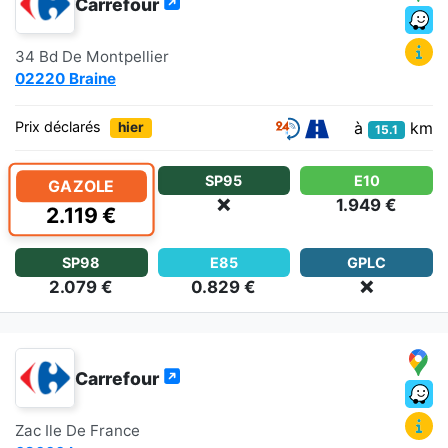
Carrefour
34 Bd De Montpellier
02220 Braine
à
km
Prix déclarés
hier
15.1
SP95
E10
GAZOLE
❌
1.949 €
2.119 €
SP98
E85
GPLC
2.079 €
0.829 €
❌
Carrefour
Zac Ile De France