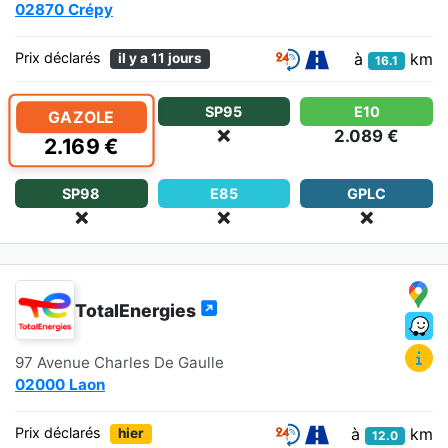
02870 Crépy
à
km
Prix déclarés
il y a 11 jours
16.1
SP95
E10
GAZOLE
❌
2.089 €
2.169 €
SP98
E85
GPLC
❌
❌
❌
TotalEnergies
97 Avenue Charles De Gaulle
02000 Laon
à
km
Prix déclarés
hier
12.0