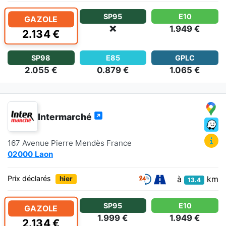
SP95
E10
GAZOLE
❌
1.949 €
2.134 €
SP98
E85
GPLC
2.055 €
0.879 €
1.065 €
Intermarché
167 Avenue Pierre Mendès France
02000 Laon
à
km
Prix déclarés
hier
13.4
SP95
E10
GAZOLE
1.999 €
1.949 €
2.134 €