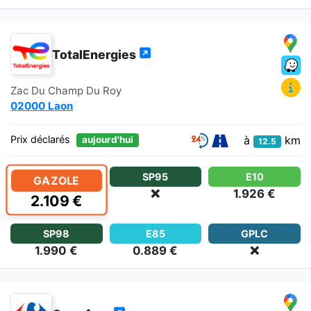
TotalEnergies
Zac Du Champ Du Roy
02000 Laon
à
km
Prix déclarés
aujourd'hui
12.5
SP95
E10
GAZOLE
❌
1.926 €
2.109 €
SP98
E85
GPLC
1.990 €
0.889 €
❌