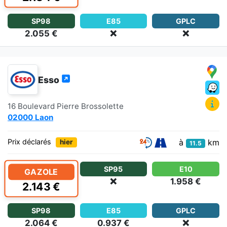
SP98
E85
GPLC
2.055 €
❌
❌
Esso
16 Boulevard Pierre Brossolette
02000 Laon
à
km
Prix déclarés
hier
11.5
SP95
E10
GAZOLE
❌
1.958 €
2.143 €
SP98
E85
GPLC
2.064 €
0.937 €
❌