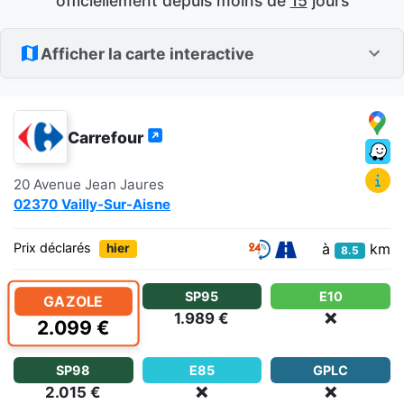
officiellement depuis moins de
15
jours
Afficher la carte interactive
Carrefour
20 Avenue Jean Jaures
02370 Vailly-Sur-Aisne
à
km
Prix déclarés
hier
8.5
SP95
E10
GAZOLE
1.989 €
❌
2.099 €
SP98
E85
GPLC
2.015 €
❌
❌