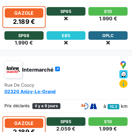
SP95
E10
GAZOLE
❌
1.990 €
2.189 €
SP98
E85
GPLC
1.990 €
❌
❌
Intermarché
Rue De Coucy
02320 Anizy-Le-Grand
à
km
Prix déclarés
il y a 9 jours
10.2
SP95
E10
GAZOLE
2.059 €
1.999 €
2.189 €