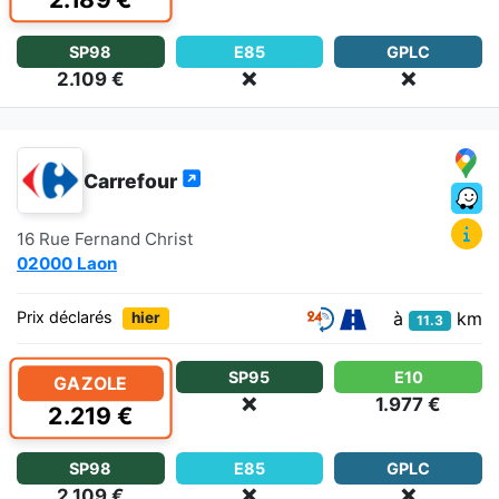
SP98
E85
GPLC
2.109 €
❌
❌
Carrefour
16 Rue Fernand Christ
02000 Laon
à
km
Prix déclarés
hier
11.3
SP95
E10
GAZOLE
❌
1.977 €
2.219 €
SP98
E85
GPLC
2.109 €
❌
❌