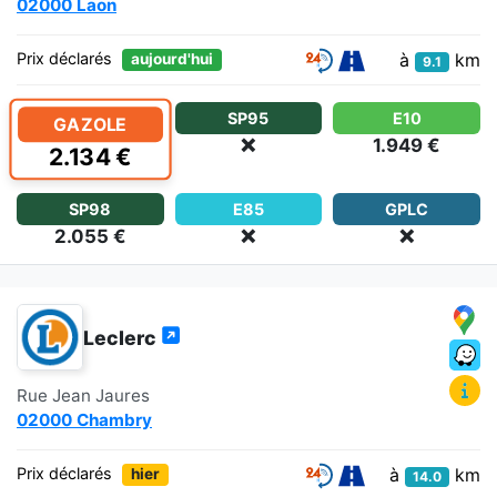
02000 Laon
à
km
Prix déclarés
aujourd'hui
9.1
SP95
E10
GAZOLE
❌
1.949 €
2.134 €
SP98
E85
GPLC
2.055 €
❌
❌
Leclerc
Rue Jean Jaures
02000 Chambry
à
km
Prix déclarés
hier
14.0