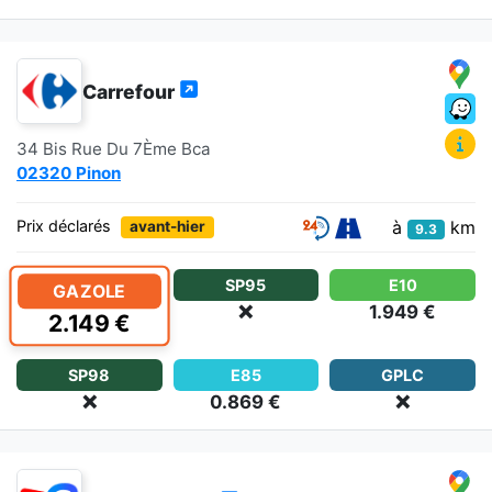
Carrefour
34 Bis Rue Du 7Ème Bca
02320 Pinon
à
km
Prix déclarés
avant-hier
9.3
SP95
E10
GAZOLE
❌
1.949 €
2.149 €
SP98
E85
GPLC
❌
0.869 €
❌