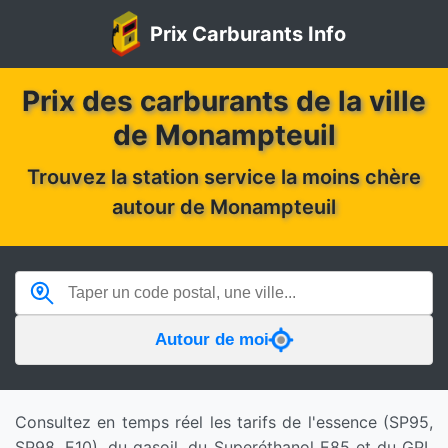
Prix Carburants Info
Prix des carburants de la ville
de Monampteuil
Trouvez la station service la moins chère
autour de Monampteuil
Autour de moi
Consultez en temps réel les tarifs de l'essence (SP95,
SP98, E10), du gasoil, du Superéthanol E85 et du GPL