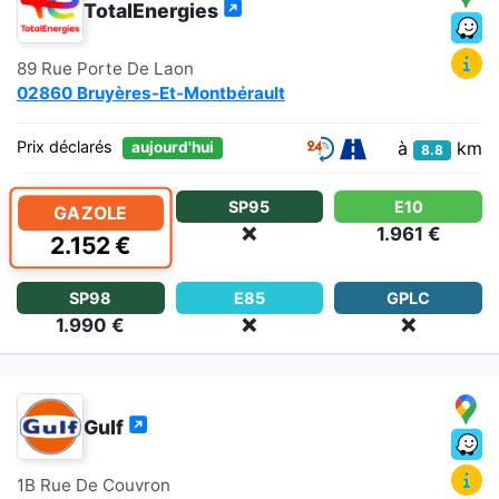
TotalEnergies
89 Rue Porte De Laon
02860 Bruyères-Et-Montbérault
à
km
Prix déclarés
aujourd'hui
8.8
SP95
E10
GAZOLE
❌
1.961 €
2.152 €
SP98
E85
GPLC
1.990 €
❌
❌
Gulf
1B Rue De Couvron