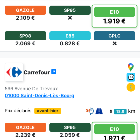
GAZOLE
SP95
E10
2.109 €
❌
1.919 €
SP98
E85
GPLC
2.069 €
0.828 €
❌
Carrefour
596 Avenue De Trevoux
01000 Saint-Denis-Lès-Bourg
à
km
Prix déclarés
avant-hier
18.9
GAZOLE
SP95
E10
2.239 €
2.059 €
1.971 €