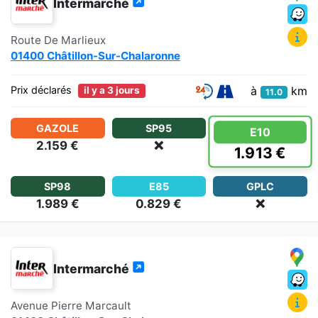
Intermarché
Route De Marlieux
01400 Châtillon-Sur-Chalaronne
à
km
Prix déclarés
il y a 3 jours
11.0
GAZOLE
SP95
E10
2.159 €
❌
1.913 €
SP98
E85
GPLC
1.989 €
0.829 €
❌
Intermarché
Avenue Pierre Marcault