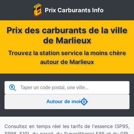
Prix Carburants Info
Prix des carburants de la ville
de Marlieux
Trouvez la station service la moins chère
autour de Marlieux
Autour de moi
Consultez en temps réel les tarifs de l'essence (SP95,
SP98, E10), du gasoil, du Superéthanol E85 et du GPL