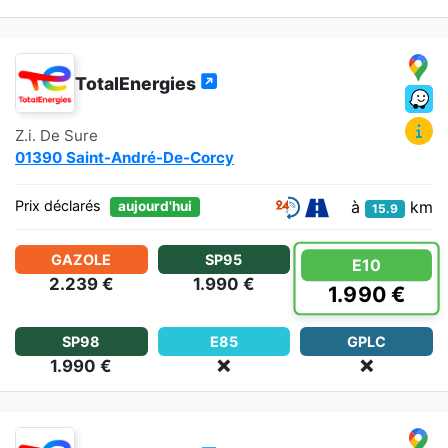
TotalEnergies
Z.i. De Sure
01390 Saint-André-De-Corcy
à
km
Prix déclarés
aujourd'hui
15.9
GAZOLE
SP95
E10
2.239 €
1.990 €
1.990 €
SP98
E85
GPLC
1.990 €
❌
❌