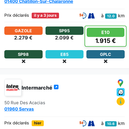
01400 Châtillon-Sur-Chalaronne
à
km
Prix déclarés
il y a 3 jours
12.0
GAZOLE
SP95
E10
2.279 €
2.099 €
1.915 €
SP98
E85
GPLC
❌
❌
❌
Intermarché
50 Rue Des Acacias
01960 Servas
à
km
Prix déclarés
hier
10.6