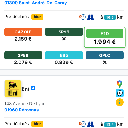
01390 Saint-André-De-Corcy
à
km
Prix déclarés
hier
16.3
GAZOLE
SP95
E10
2.159 €
❌
1.994 €
SP98
E85
GPLC
2.079 €
0.829 €
❌
Eni
148 Avenue De Lyon
01960 Péronnas
à
km
Prix déclarés
hier
18.4