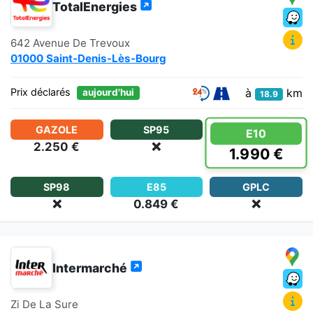
TotalEnergies
642 Avenue De Trevoux
01000 Saint-Denis-Lès-Bourg
à
km
Prix déclarés
aujourd'hui
18.9
GAZOLE
SP95
E10
2.250 €
❌
1.990 €
SP98
E85
GPLC
❌
0.849 €
❌
Intermarché
Zi De La Sure