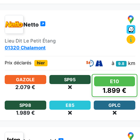
Netto
Lieu Dit Le Petit Étang
01320 Chalamont
à
km
Prix déclarés
hier
9.8
GAZOLE
SP95
E10
2.079 €
❌
1.899 €
SP98
E85
GPLC
1.989 €
❌
❌