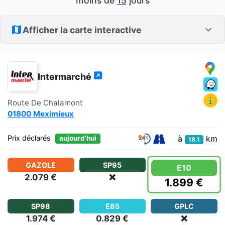
moins de
15
jours
Afficher la carte interactive
Intermarché
Route De Chalamont
01800 Meximieux
à
km
Prix déclarés
aujourd'hui
18.1
GAZOLE
SP95
E10
2.079 €
❌
1.899 €
SP98
E85
GPLC
1.974 €
0.829 €
❌