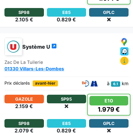
SP98
E85
GPLC
2.105 €
0.829 €
❌
Système U
Zac De La Tuilerie
01330 Villars-Les-Dombes
à
km
Prix déclarés
avant-hier
6.1
GAZOLE
SP95
E10
2.159 €
❌
1.979 €
SP98
E85
GPLC
2.079 €
0.829 €
❌