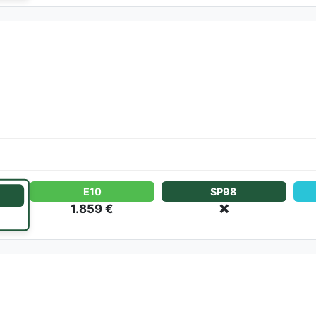
E10
SP98
1.859 €
❌