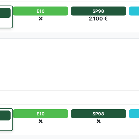
E10
SP98
❌
2.100 €
E10
SP98
❌
❌