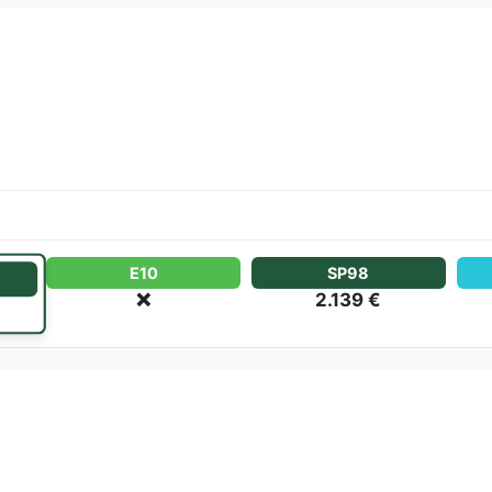
E10
SP98
❌
2.139 €