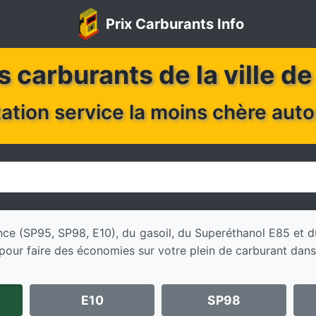
Prix Carburants Info
s carburants de la ville d
tation service la moins chère aut
sence (SP95, SP98, E10), du gasoil, du Superéthanol E85 e
our faire des économies sur votre plein de carburant dans
E10
SP98