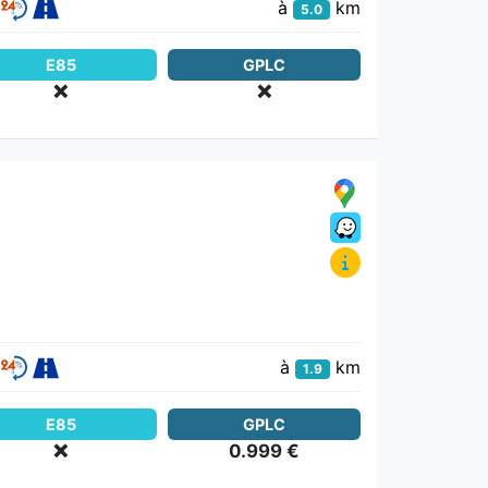
à
km
5.0
E85
GPLC
❌
❌
à
km
1.9
E85
GPLC
❌
0.999 €