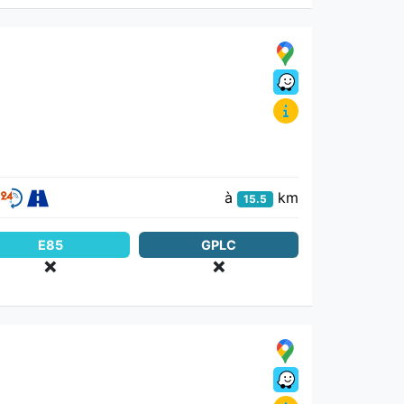
à
km
15.5
E85
GPLC
❌
❌