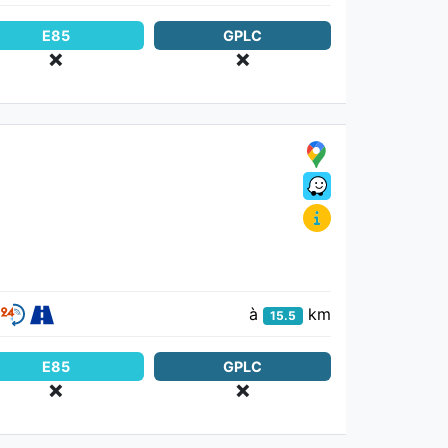
E85
GPLC
❌
❌
à
km
15.5
E85
GPLC
❌
❌