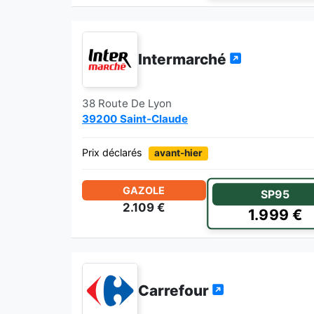
Intermarché
38 Route De Lyon
39200 Saint-Claude
Prix déclarés
avant-hier
GAZOLE
SP95
2.109 €
1.999 €
Carrefour