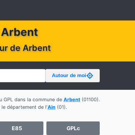
e Arbent
our de Arbent
Autour de moi
t du GPL dans la commune de
Arbent
(01100).
 le département de l'
Ain
(01).
E85
GPLc