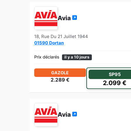
Avia
18, Rue Du 21 Juillet 1944
01590 Dortan
Prix déclarés
il y a 10 jours
GAZOLE
SP95
2.289 €
2.099 €
Avia