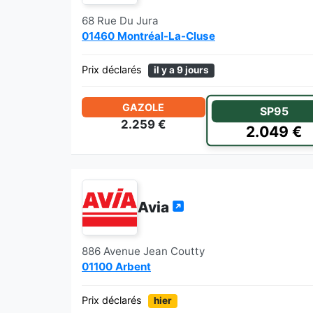
68 Rue Du Jura
01460 Montréal-La-Cluse
Prix déclarés
il y a 9 jours
GAZOLE
SP95
2.259 €
2.049 €
Avia
886 Avenue Jean Coutty
01100 Arbent
Prix déclarés
hier