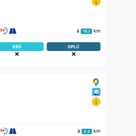
à
km
15.1
E85
GPLC
❌
❌
à
km
2.3