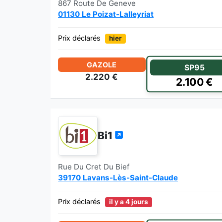
867 Route De Geneve
01130 Le Poizat-Lalleyriat
Prix déclarés
hier
GAZOLE
SP95
2.220 €
2.100 €
Bi1
Rue Du Cret Du Bief
39170 Lavans-Lès-Saint-Claude
Prix déclarés
il y a 4 jours