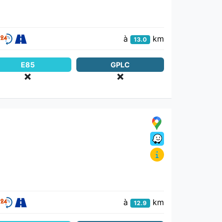
à
km
13.0
E85
GPLC
❌
❌
à
km
12.9