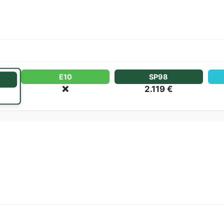
E10
SP98
❌
2.119 €