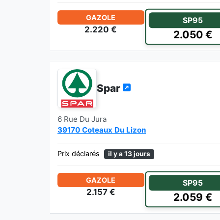
GAZOLE
SP95
2.220 €
2.050 €
Spar
6 Rue Du Jura
39170 Coteaux Du Lizon
Prix déclarés
il y a 13 jours
GAZOLE
SP95
2.157 €
2.059 €