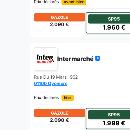
Prix déclarés
avant-hier
GAZOLE
SP95
2.090 €
1.960 €
Intermarché
Rue Du 19 Mars 1962
01100 Oyonnax
Prix déclarés
hier
GAZOLE
SP95
2.090 €
1.999 €