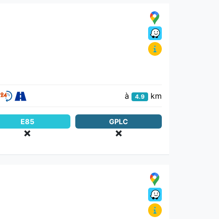
à
km
4.9
E85
GPLC
❌
❌