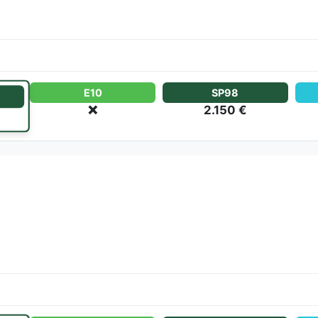
E10
SP98
❌
2.150 €