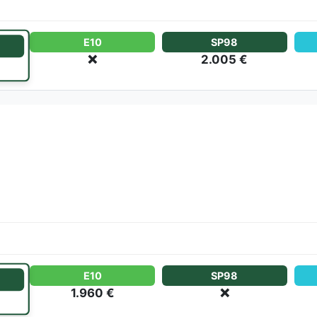
E10
SP98
❌
2.005 €
E10
SP98
1.960 €
❌