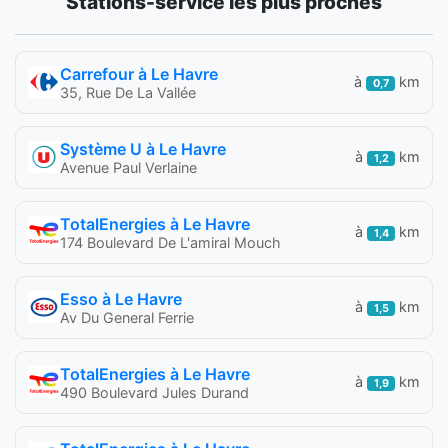
Stations-service les plus proches
Carrefour à Le Havre
à
km
0,7
35, Rue De La Vallée
Système U à Le Havre
à
km
1,2
Avenue Paul Verlaine
TotalEnergies à Le Havre
à
km
1,4
174 Boulevard De L'amiral Mouch
Esso à Le Havre
à
km
1,5
Av Du General Ferrie
TotalEnergies à Le Havre
à
km
1,9
490 Boulevard Jules Durand