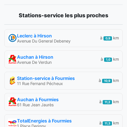
Stations-service les plus proches
Leclerc à Hirson
à
km
0,9
Avenue Du General Debeney
Auchan à Hirson
à
km
1,0
Avenue De Verdun
Station-service à Fourmies
à
km
10,9
11 Rue Fernand Pécheux
Auchan à Fourmies
à
km
11,2
61 Rue Jean Jaurès
TotalEnergies à Fourmies
à
km
11,3
1 Place Derigny