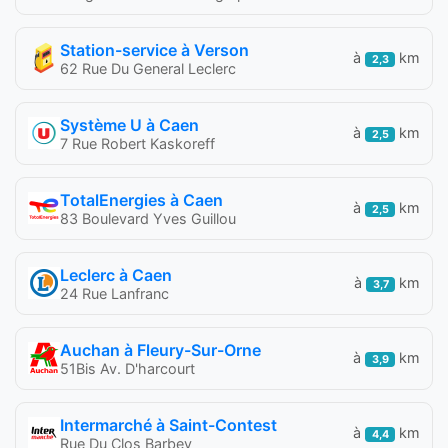
Station-service à Verson
à
km
2,3
62 Rue Du General Leclerc
Système U à Caen
à
km
2,5
7 Rue Robert Kaskoreff
TotalEnergies à Caen
à
km
2,5
83 Boulevard Yves Guillou
Leclerc à Caen
à
km
3,7
24 Rue Lanfranc
Auchan à Fleury-Sur-Orne
à
km
3,9
51Bis Av. D'harcourt
Intermarché à Saint-Contest
à
km
4,4
Rue Du Clos Barbey