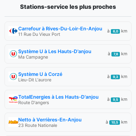
Stations-service les plus proches
Carrefour à Rives-Du-Loir-En-Anjou
à
km
6,0
11 Rue Du Vieux Port
Système U à Les Hauts-D'anjou
à
km
7,8
Ma Campagne
Système U à Corzé
à
km
9,3
Lieu-Dit L'aurore
TotalEnergies à Les Hauts-D'anjou
à
km
9,5
Route D'angers
Netto à Verrières-En-Anjou
à
km
10,5
23 Route Nationale