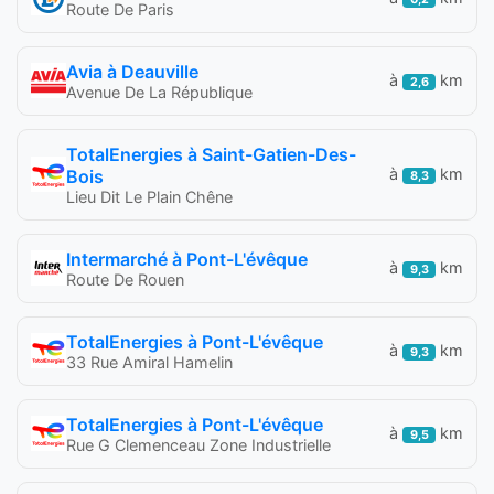
Route De Paris
Avia à Deauville
à
km
2,6
Avenue De La République
TotalEnergies à Saint-Gatien-Des-
à
km
Bois
8,3
Lieu Dit Le Plain Chêne
Intermarché à Pont-L'évêque
à
km
9,3
Route De Rouen
TotalEnergies à Pont-L'évêque
à
km
9,3
33 Rue Amiral Hamelin
TotalEnergies à Pont-L'évêque
à
km
9,5
Rue G Clemenceau Zone Industrielle