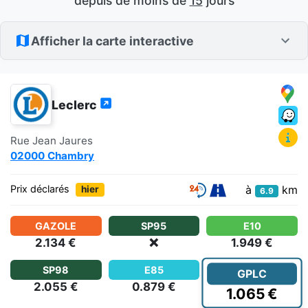
depuis de moins de
15
jours
Afficher la carte interactive
Leclerc
Rue Jean Jaures
02000 Chambry
à
km
Prix déclarés
hier
6.9
GAZOLE
SP95
E10
2.134 €
❌
1.949 €
SP98
E85
GPLC
2.055 €
0.879 €
1.065 €