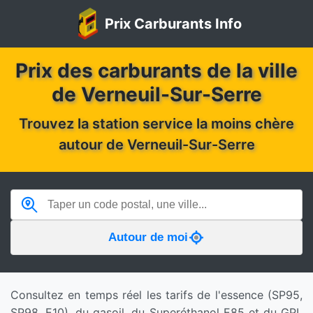
Prix Carburants Info
Prix des carburants de la ville
de Verneuil-Sur-Serre
Trouvez la station service la moins chère
autour de Verneuil-Sur-Serre
Autour de moi
Consultez en temps réel les tarifs de l'essence (SP95,
SP98, E10), du gasoil, du Superéthanol E85 et du GPL